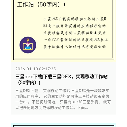
2026-01-10 02:17:25
三星dex下载(下载三星DEX，实现移动工作站
（50字内）)
三星DEX下载： 实现移动工作站 三星DEX是一款非常实
用的应用程序， 它的主要功能是可将三星移动设备变为
一台PC。不管何时何地， 只要有DEX和三星手机， 就可
以把任何地方变成你的移动工作站。下面...