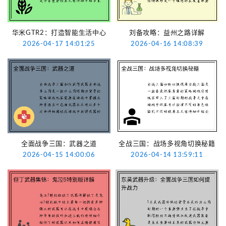
华米GTR2：打造智能生活中心
刘备攻略：益州之路详解
2026-04-17 14:01:25
2026-04-16 14:08:39
全面战争三国：武器之道
全战三国：战场多视角切换秘籍
2026-04-15 14:00:06
2026-04-14 13:59:11