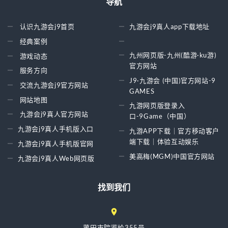
导航
认识九游会j9首页
九游会j9真人app下载地址
经典案例
九州网页版-九州(酷游·ku游)
游戏动态
官方网站
服务方向
J9·九游会 (中国)官方网站-9
交流九游会j9官方网站
GAMES
网站地图
九游网页版登录入
九游会j9真人官方网站
口-9Game（中国）
九游会j9真人手机版入口
九游APP下载｜官方移动客户
端下载｜体验互动娱乐
九游会j9真人手机版官网
美高梅(MGM)中国官方网站
九游会j9真人Web网页版
找到我们
莆田市院鉴岭355号