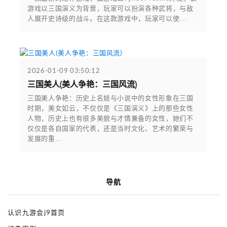
游戏以三国演义为背景，玩家可以扮演各种武将，与敌
人展开史诗级的战斗。在这款游戏中，玩家可以使...
2026-01-09 03:50:12
三国美人(美人争艳：三国风流)
三国美人争艳：历史上名妓与小说中的女性形象在三国
时期，美女如云，不仅仅是《三国演义》上的那些女性
人物，历史上也有很多美貌与才情兼备的女性，她们不
仅仅是各自国家的代表，还是当时文化、艺术的繁荣与
发展的重...
导航
认识九游会j9首页