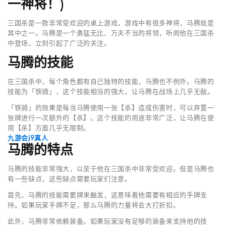
一神将！)
三国杀是一款非常受欢迎的桌上游戏，游戏中有很多神将，马腾就是
其中之一。马腾是一个勇猛无比、万夫不当的将领，听闻他在三国杀
中登场，立刻引起了广泛的关注。
马腾的技能
在三国杀中，每个角色都有自己独特的技能，马腾也不例外。马腾的
技能为「铁骑」，这个技能相当的强大，让马腾在战场上几乎无敌。
「铁骑」的效果是每当马腾使用一张【杀】造成伤害时，可以弃置一
张牌进行一次额外的【杀】。这个技能的用途非常广泛，让马腾在使
用【杀】方面几乎无限制。
九游会j9真人
马腾的特点
马腾的技能非常强大，以至于他在三国杀中非常受欢迎。但是马腾也
有一些缺点，这些缺点需要玩家们注意。
首先，马腾的技能需要牌来触发，这意味着他需要有相应的手牌支
持。如果玩家手牌不足，那么马腾的力量将会大打折扣。
此外，马腾非常依赖装备。如果玩家没有足够的装备来支持他的技