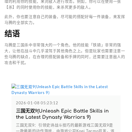
理的利用你的技能，来对敌人进行攻击。例如，你可以在使用一张
【杀】的同时使用你的技能，来杀死更多的敌人。
此外，你也要注意自己的装备，尽可能的搭配好每一件装备，来发挥
马腾的全部实力。
结语
马腾是三国杀中非常强大的一个角色，他的技能「铁骑」非常的强
大，让他在战斗中几乎凌驾于其他角色之上。但是玩家也需要注意一
些马腾的缺点，在合理的搭配装备和手牌的同时，还需要注意敌人的
攻击和干扰。
2026-01-08 05:23:12
三国无双9(Unleash Epic Battle Skills in
the Latest Dynasty Warriors 9)
三国无双9：引领史诗战斗技巧的最新游戏三国无双9是
一款最新的动作游戏，由游戏公司Koei Tecmo开发。该