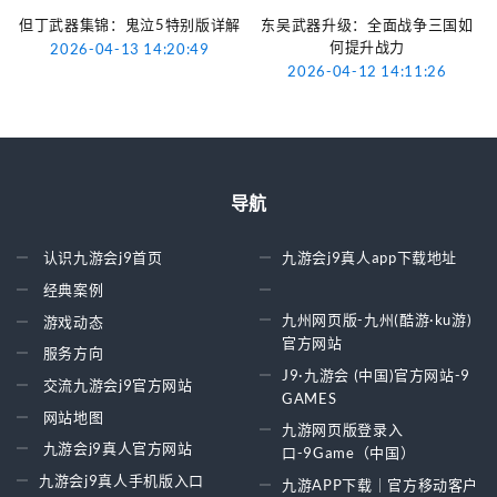
但丁武器集锦：鬼泣5特别版详解
东吴武器升级：全面战争三国如
何提升战力
2026-04-13 14:20:49
2026-04-12 14:11:26
导航
认识九游会j9首页
九游会j9真人app下载地址
经典案例
九州网页版-九州(酷游·ku游)
游戏动态
官方网站
服务方向
J9·九游会 (中国)官方网站-9
交流九游会j9官方网站
GAMES
网站地图
九游网页版登录入
九游会j9真人官方网站
口-9Game（中国）
九游会j9真人手机版入口
九游APP下载｜官方移动客户