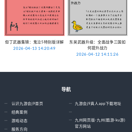
但丁武器集锦：鬼泣5特别版详解
东吴武器升级：全面战争三国如
何提升战力
2026-04-13 14:20:49
2026-04-12 14:11:26
导航
认识九游会j9首页
九游会j9真人app下载地址
经典案例
九州网页版-九州(酷游·ku游)
游戏动态
官方网站
服务方向