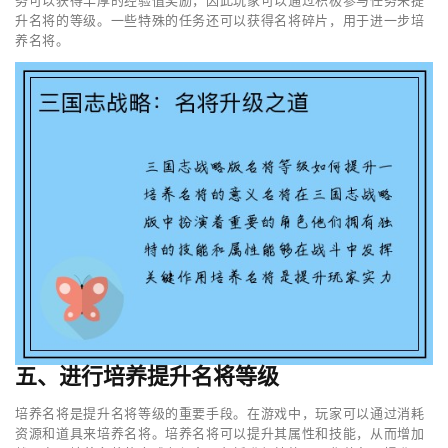
务可以获得丰厚的经验值奖励，因此玩家可以通过积极参与任务来提
升名将的等级。一些特殊的任务还可以获得名将碎片，用于进一步培
养名将。
五、进行培养提升名将等级
培养名将是提升名将等级的重要手段。在游戏中，玩家可以通过消耗
资源和道具来培养名将。培养名将可以提升其属性和技能，从而增加