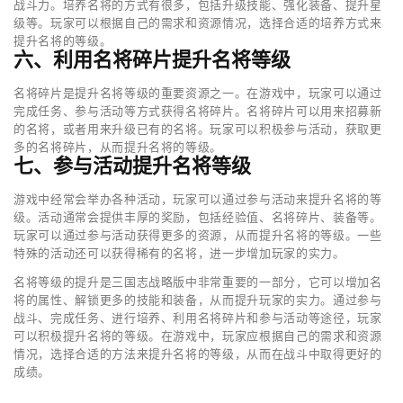
战斗力。培养名将的方式有很多，包括升级技能、强化装备、提升星
级等。玩家可以根据自己的需求和资源情况，选择合适的培养方式来
提升名将的等级。
六、利用名将碎片提升名将等级
名将碎片是提升名将等级的重要资源之一。在游戏中，玩家可以通过
完成任务、参与活动等方式获得名将碎片。名将碎片可以用来招募新
的名将，或者用来升级已有的名将。玩家可以积极参与活动，获取更
多的名将碎片，从而提升名将的等级。
七、参与活动提升名将等级
游戏中经常会举办各种活动，玩家可以通过参与活动来提升名将的等
级。活动通常会提供丰厚的奖励，包括经验值、名将碎片、装备等。
玩家可以通过参与活动获得更多的资源，从而提升名将的等级。一些
特殊的活动还可以获得稀有的名将，进一步增加玩家的实力。
名将等级的提升是三国志战略版中非常重要的一部分，它可以增加名
将的属性、解锁更多的技能和装备，从而提升玩家的实力。通过参与
战斗、完成任务、进行培养、利用名将碎片和参与活动等途径，玩家
可以积极提升名将的等级。在游戏中，玩家应根据自己的需求和资源
情况，选择合适的方法来提升名将的等级，从而在战斗中取得更好的
成绩。