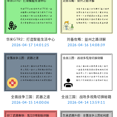
华米GTR2：打造智能生活中心
刘备攻略：益州之路详解
2026-04-17 14:01:25
2026-04-16 14:08:39
全面战争三国：武器之道
全战三国：战场多视角切换秘籍
2026-04-15 14:00:06
2026-04-14 13:59:11