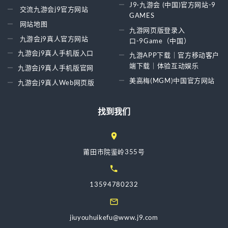
J9·九游会 (中国)官方网站-9
交流九游会j9官方网站
GAMES
网站地图
九游网页版登录入
九游会j9真人官方网站
口-9Game（中国）
九游会j9真人手机版入口
九游APP下载｜官方移动客户
端下载｜体验互动娱乐
九游会j9真人手机版官网
美高梅(MGM)中国官方网站
九游会j9真人Web网页版
找到我们
莆田市院鉴岭355号
13594780232
jiuyouhuikefu@www.j9.com