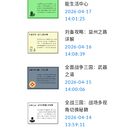
能生活中心
2026-04-17
14:01:25
刘备攻略：益州之路
详解
2026-04-16
14:08:39
全面战争三国：武器
之道
2026-04-15
14:00:06
全战三国：战场多视
角切换秘籍
2026-04-14
13:59:11