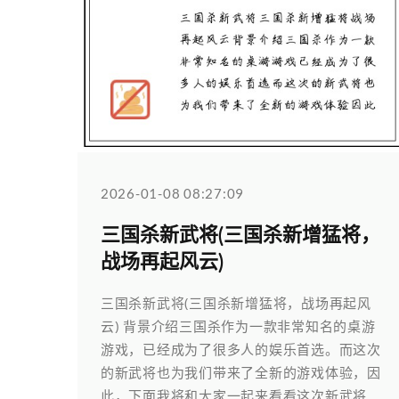
2026-01-08 08:27:09
三国杀新武将(三国杀新增猛将，
战场再起风云)
三国杀新武将(三国杀新增猛将，战场再起风
云) 背景介绍三国杀作为一款非常知名的桌游
游戏，已经成为了很多人的娱乐首选。而这次
的新武将也为我们带来了全新的游戏体验，因
此，下面我将和大家一起来看看这次新武将...