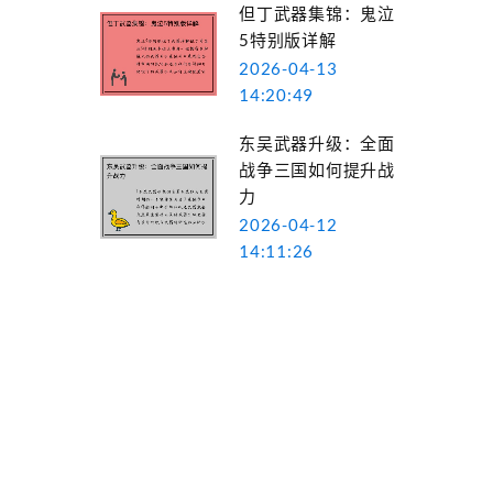
但丁武器集锦：鬼泣
5特别版详解
2026-04-13
14:20:49
东吴武器升级：全面
战争三国如何提升战
力
2026-04-12
14:11:26