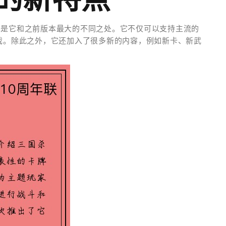
也是它和之前版本最大的不同之处。它不仅可以支持主流的
戏。除此之外，它还加入了很多新的内容，例如新卡、新武