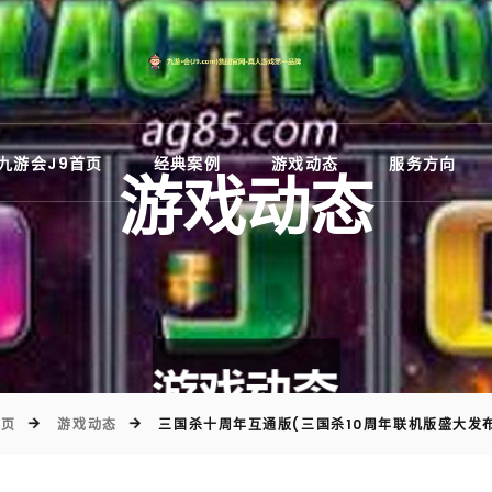
)
九游会J9首页
经典案例
游戏动态
服务方向
游戏动态
首页
游戏动态
三国杀十周年互通版(三国杀10周年联机版盛大发布