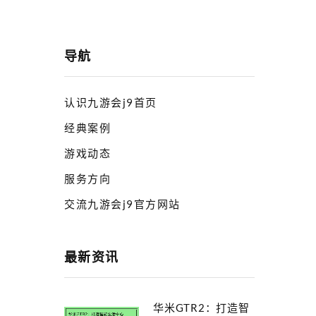
导航
认识九游会j9首页
经典案例
游戏动态
服务方向
交流九游会j9官方网站
最新资讯
华米GTR2：打造智