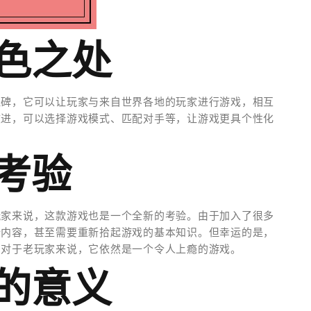
色之处
程碑，它可以让玩家与来自世界各地的玩家进行游戏，相互
改进，可以选择游戏模式、匹配对手等，让游戏更具个性化
考验
玩家来说，这款游戏也是一个全新的考验。由于加入了很多
新内容，甚至需要重新拾起游戏的基本知识。但幸运的是，
，对于老玩家来说，它依然是一个令人上瘾的游戏。
的意义