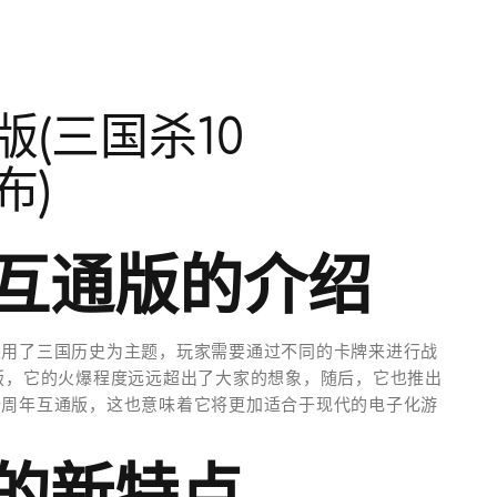
(三国杀10
布)
互通版的介绍
采用了三国历史为主题，玩家需要通过不同的卡牌来进行战
版，它的火爆程度远远超出了大家的想象，随后，它也推出
十周年互通版，这也意味着它将更加适合于现代的电子化游
的新特点