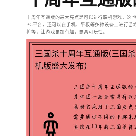
十周年互通版的最大亮点是可以进行联机游戏，这
PC平台，还可以在手机、平板等多种设备上进行游
将等，让游戏更加有趣，更具可玩性。