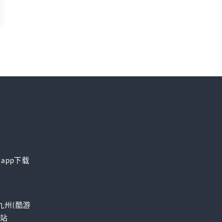
app下载
九州(酷游
网站