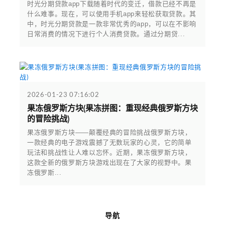
时光分期贷款app下载随着时代的变迁，借款已经不再是
什么难事。现在，可以使用手机app来轻松获取贷款。其
中，时光分期贷款是一款非常优秀的app，可以在不影响
日常消费的情况下进行个人消费贷款。通过分期贷...
2026-01-23 07:16:02
果冻俄罗斯方块(果冻拼图：重现经典俄罗斯方块
的冒险挑战)
果冻俄罗斯方块——颠覆经典的冒险挑战俄罗斯方块，
一款经典的电子游戏震撼了无数玩家的心灵，它的简单
玩法和挑战性让人难以忘怀。近期，果冻俄罗斯方块，
这款全新的俄罗斯方块游戏出现在了大家的视野中。果
冻俄罗斯...
导航