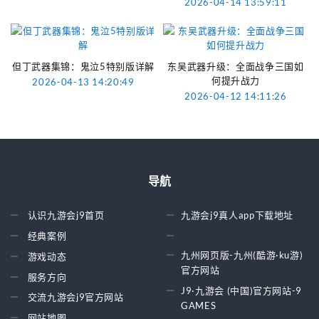
2026-04-14 13:59:11
但丁武器集锦：鬼泣5特别版详解
东吴武器升级：全面战争三国如
何提升战力
2026-04-13 14:20:49
2026-04-12 14:11:26
导航
认识九游会j9首页
九游会j9真人app下载地址
经典案例
九州网页版-九州(酷游·ku游)
游戏动态
官方网站
服务方向
J9·九游会 (中国)官方网站-9
交流九游会j9官方网站
GAMES
网站地图